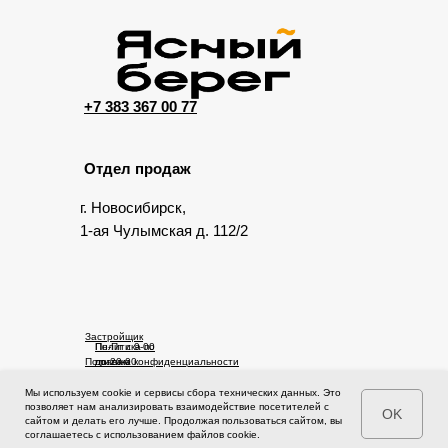
+7 383 367 00 77
Отдел продаж
г. Новосибирск,
1-ая Чулымская д. 112/2
Застройщик
Пн-Пт с 9-00
Политика по
Политика конфиденциальности
до 20-00
правам
Сб-Вс с 10-
человека
00 до 17-00
Мы используем cookie и сервисы сбора технических данных. Это
© 2025 Ясный берег. Сайт не является публичной офертой.
позволяет нам анализировать взаимодействие посетителей с
OK
Проектная документация на сайте https://наш.дом.рф
сайтом и делать его лучше. Продолжая пользоваться сайтом, вы
соглашаетесь с использованием файлов cookie.