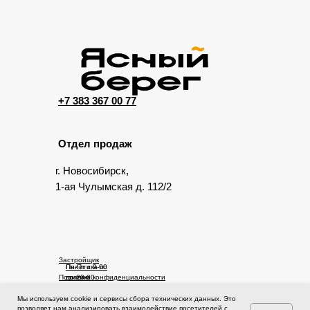
+7 383 367 00 77
Отдел продаж
г. Новосибирск,
1-ая Чулымская д. 112/2
Застройщик
Пн-Пт с 9-00
Политика по
Политика конфиденциальности
до 20-00
правам
Сб-Вс с 10-
человека
00 до 17-00
Мы используем cookie и сервисы сбора технических данных. Это
© 2025 Ясный берег. Сайт не является публичной офертой.
позволяет нам анализировать взаимодействие посетителей с