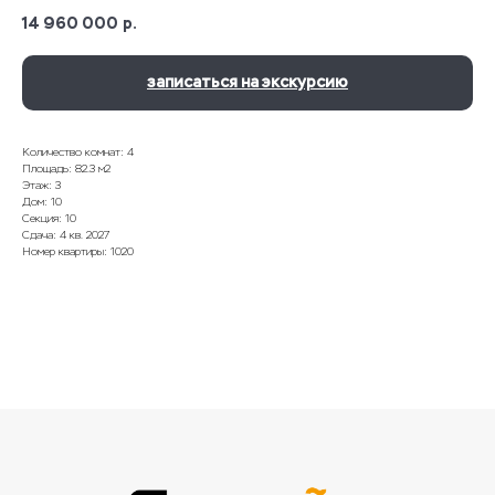
14 960 000
р.
записаться на экскурсию
Количество комнат: 4
Площадь: 82.3 м2
Этаж: 3
Дом: 10
Секция: 10
Сдача: 4 кв. 2027
Номер квартиры: 1020