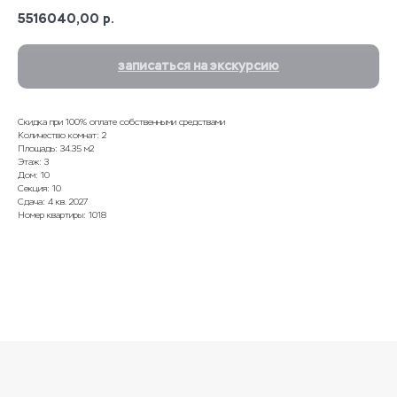
5516040,00
р.
записаться на экскурсию
Скидка при 100% оплате собственными средствами
Количество комнат: 2
Площадь: 34.35 м2
Этаж: 3
Дом: 10
Секция: 10
Сдача: 4 кв. 2027
Номер квартиры: 1018