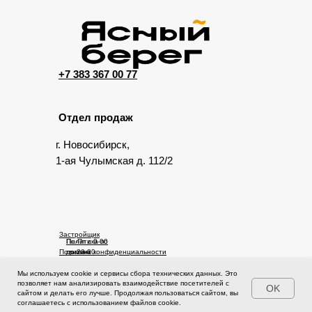
+7 383 367 00 77
Отдел продаж
г. Новосибирск,
1-ая Чулымская д. 112/2
Застройщик
Пн-Пт с 9-00
Политика по
Политика конфиденциальности
до 20-00
правам
Сб-Вс с 10-
человека
00 до 17-00
Мы используем cookie и сервисы сбора технических данных. Это
© 2025 Ясный берег. Сайт не является публичной офертой.
позволяет нам анализировать взаимодействие посетителей с
OK
Проектная документация на сайте https://наш.дом.рф
сайтом и делать его лучше. Продолжая пользоваться сайтом, вы
соглашаетесь с использованием файлов cookie.