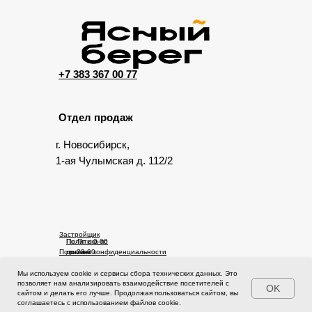
+7 383 367 00 77
Отдел продаж
г. Новосибирск,
1-ая Чулымская д. 112/2
Застройщик
Пн-Пт с 9-00
Политика по
Политика конфиденциальности
до 20-00
правам
Сб-Вс с 10-
человека
00 до 17-00
Мы используем cookie и сервисы сбора технических данных. Это
© 2025 Ясный берег. Сайт не является публичной офертой.
позволяет нам анализировать взаимодействие посетителей с
OK
Проектная документация на сайте https://наш.дом.рф
сайтом и делать его лучше. Продолжая пользоваться сайтом, вы
соглашаетесь с использованием файлов cookie.